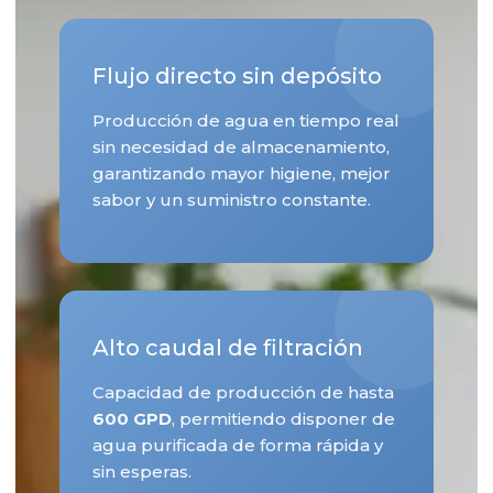
Flujo directo sin depósito
Producción de agua en tiempo real
sin necesidad de almacenamiento,
garantizando mayor higiene, mejor
sabor y un suministro constante.
Alto caudal de filtración
Capacidad de producción de hasta
600 GPD
, permitiendo disponer de
agua purificada de forma rápida y
sin esperas.