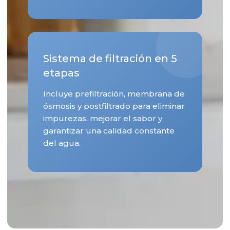
Sistema de filtración en 5
etapas
Incluye prefiltración, membrana de
ósmosis y postfiltrado para eliminar
impurezas, mejorar el sabor y
garantizar una calidad constante
del agua.