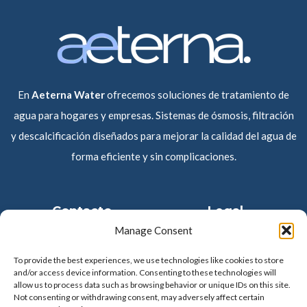
En
Aeterna Water
ofrecemos soluciones de tratamiento de
agua para hogares y empresas. Sistemas de ósmosis, filtración
y descalcificación diseñados para mejorar la calidad del agua de
forma eficiente y sin complicaciones.
Contacto
Legal
Manage Consent
Contacto
Política de cookies
To provide the best experiences, we use technologies like cookies to store
and/or access device information. Consenting to these technologies will
allow us to process data such as browsing behavior or unique IDs on this site.
Sobre nosotros
Política de privacidad
Not consenting or withdrawing consent, may adversely affect certain