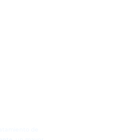
e flujo
s
ratamiento de
tante
, un mayor