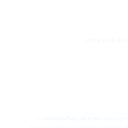
¿POR QUÉ ELE
Todo lo que ap
directo f
co
La
ósmosis flujo directo
represent
agua. Gracias a su funcionamiento
s