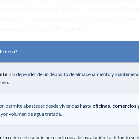
acto. Es una solución ideal tanto para
vivien
ORECA)
y cualquier instalación donde se necesit
tinuo de agua de alta calidad.
directo?
ante
, sin depender de un depósito de almacenamiento y manteniend
sivo.
ón permite abastecer desde viviendas hasta
oficinas, comercios
yor volumen de agua tratada.
cta
reduce el espacio necesario para la instalación, facilitando su 