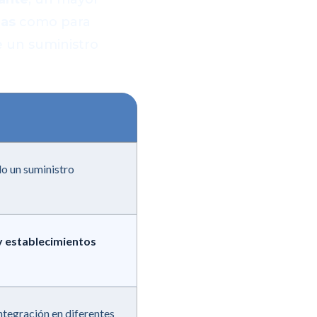
das
como para
e un suministro
o un suministro
 y establecimientos
integración en diferentes