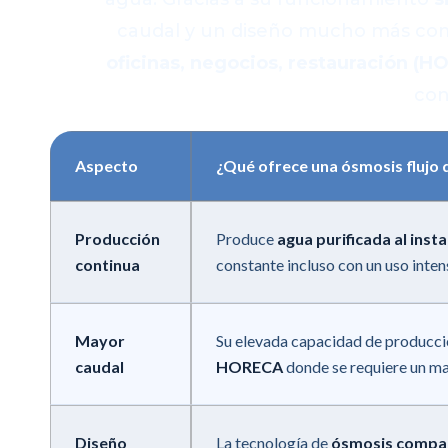
caudal y un diseño mucho más comp
oficinas, negocios, restauración (H
con
Aspecto
¿Qué ofrece una ósmosis flujo 
Producción
Produce
agua purificada al inst
continua
constante incluso con un uso inten
Mayor
Su elevada capacidad de producci
caudal
HORECA
donde se requiere un ma
Diseño
La tecnología de
ósmosis compa