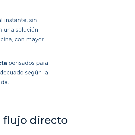
 instante, sin
n una solución
ocina, con mayor
cta
pensados para
 adecuado según la
nda.
flujo directo