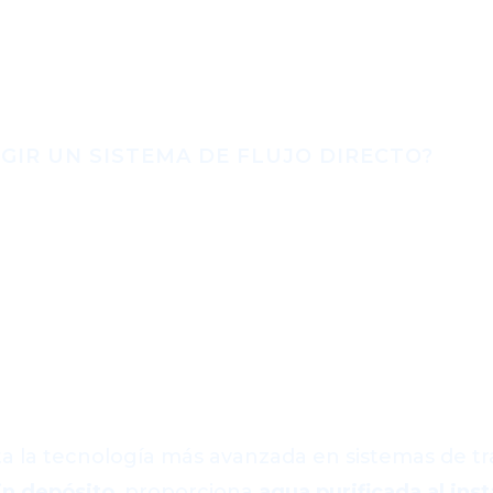
GIR UN SISTEMA DE FLUJO DIRECTO?
orta una ósmosis d
rente a los sistema
nvencionales
a la tecnología más avanzada en sistemas de t
in depósito
, proporciona
agua purificada al ins