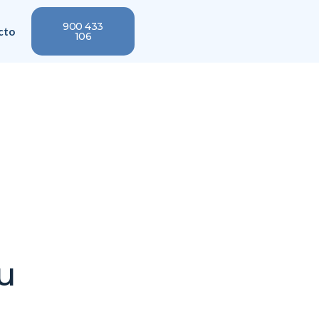
900 433
cto
106
tu