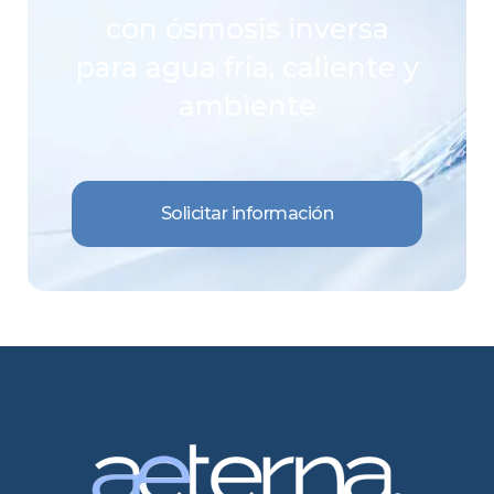
con ósmosis inversa
para agua fría, caliente y
ambiente
Solicitar información