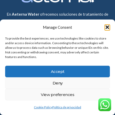
En
Aeterna Water
ofrecemos soluciones de tratamiento de
agua para hogares y empresas. Sistemas de ósmosis, filtración
Manage Consent
y descalcificación diseñados para mejorar la calidad del agua de
forma eficiente y sin complicaciones.
To provide the best experiences, we use technologies like cookies to store
and/or access device information. Consenting to these technologies will
allow us to process data such as browsing behavior or unique IDs on this site.
Not consenting or withdrawing consent, may adversely affect certain
Contacto
Legal
features and functions.
Accept
Contacto
Política de cookies
Deny
Sobre nosotros
Política de privacidad
View preferences
900 433 106
Cookie Policy
Política de privacidad