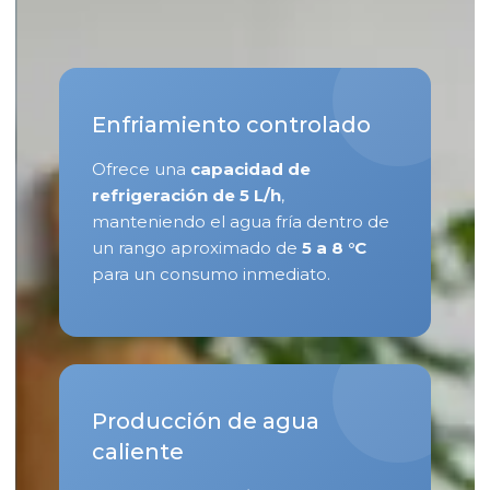
Enfriamiento controlado
Ofrece una
capacidad de
refrigeración de 5 L/h
,
manteniendo el agua fría dentro de
un rango aproximado de
5 a 8 °C
para un consumo inmediato.
Producción de agua
caliente