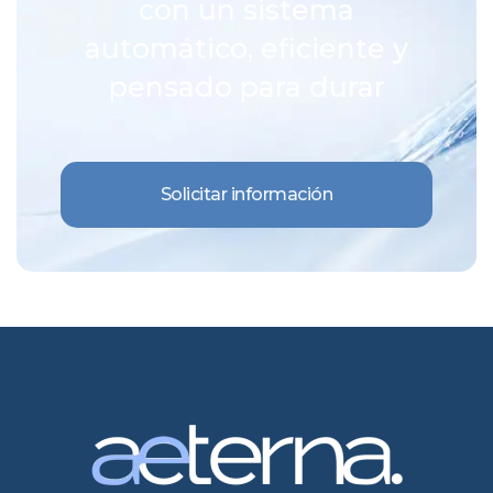
con un sistema
automático, eficiente y
pensado para durar
Solicitar información