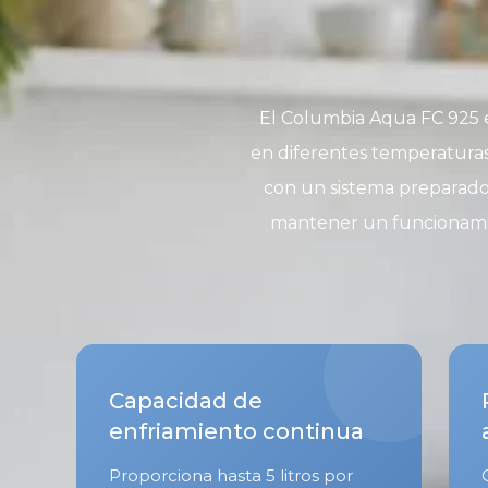
El Columbia Aqua FC 925 e
en diferentes temperatura
con un sistema preparado 
mantener un funcionamie
Capacidad de
enfriamiento continua
Proporciona hasta 5 litros por