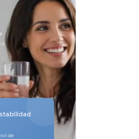
a
to
e
stabilidad
rol de