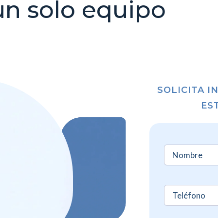
un solo equipo
SOLICITA 
ES
Nombre
(Requir
Sin
nombre
(Requi