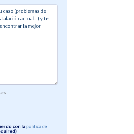
Required)
ters
(Required)
uerdo con la
política de
equired)