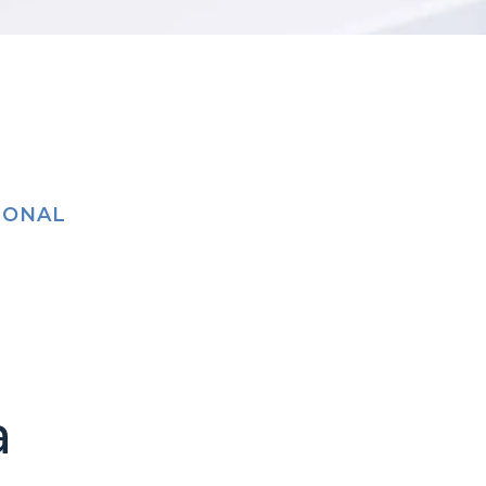
IONAL
a