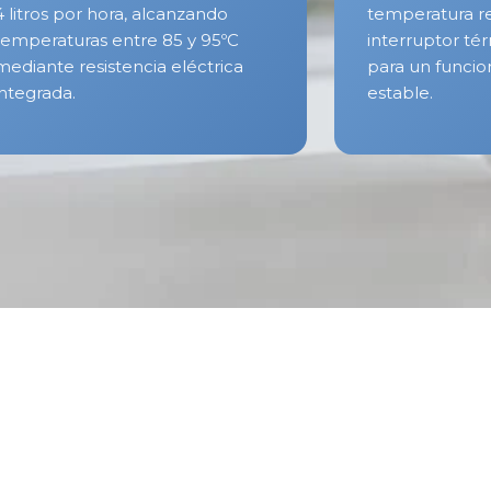
4 litros por hora, alcanzando
temperatura r
temperaturas entre 85 y 95ºC
interruptor té
mediante resistencia eléctrica
para un funci
integrada.
estable.