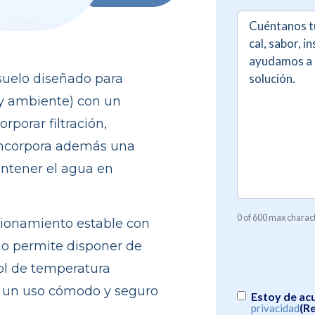
Comentarios
(
suelo diseñado para
e y ambiente) con un
porar filtración,
 Incorpora además una
ntener el agua en
0 of 600 max charac
ionamiento estable con
rno permite disponer de
ol de temperatura
an un uso cómodo y seguro
Consentimiento
Estoy de ac
(R
privacidad