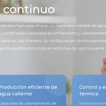
continuo
stá diseñado para ofrecer un suministro estable de agu
s, combinando capacidad de enfriamiento y calentamien
para un uso intensivo. Su configuración técnica permit
nto equilibrado incluso en entornos de uso frecuente.
Producción eficiente de
Control y e
agua caliente
térmica
Capacidad de calentamiento de
Incorpora cont