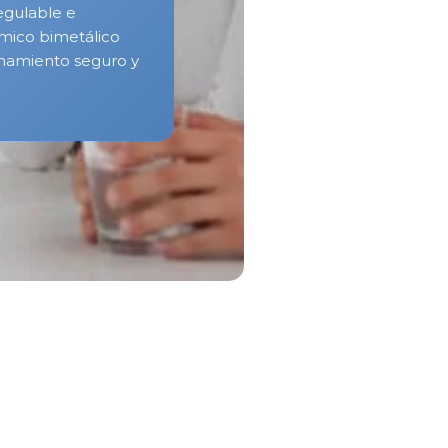
egulable e
rmico bimetálico
onamiento seguro y