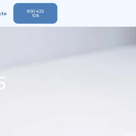
900 433
cto
106
5